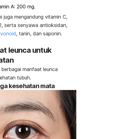
amin A: 200 mg.
ni juga mengandung vitamin C,
2, serta senyawa antioksidan,
avonoid
, tanin, dan saponin.
t leunca untuk
atan
ni berbagai manfaat leunca
sehatan tubuh.
aga kesehatan mata