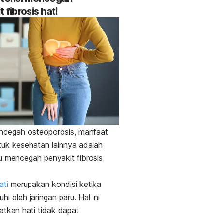
 fibrosis hati
ncegah osteoporosis, manfaat
tuk kesehatan lainnya adalah
 mencegah penyakit fibrosis
ati
merupakan kondisi ketika
uhi oleh jaringan paru.
Hal ini
tkan hati tidak dapat