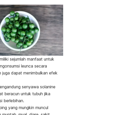
a
iliki sejumlah manfaat untuk
ngonsumsi leunca secara
n juga dapat menimbulkan efek
mengandung senyawa
solanine
t beracun untuk tubuh jika
i berlebihan.
ping yang mungkin muncul
n muntah, mual, diare, sakit