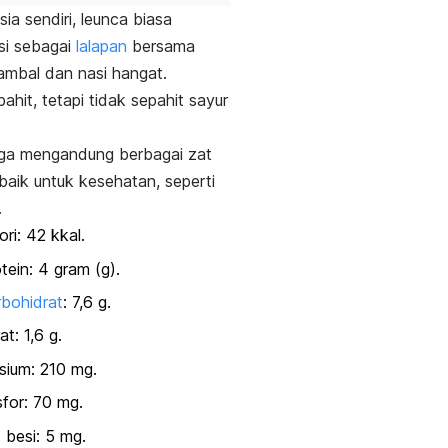
ia sendiri, leunca biasa
si sebagai
lalapan
bersama
mbal dan nasi hangat.
ahit, tetapi tidak sepahit sayur
uga mengandung berbagai zat
 baik untuk kesehatan, seperti
i.
ori: 42 kkal.
tein: 4 gram (g).
bohidrat
: 7,6 g.
at: 1,6 g.
sium: 210 mg.
for: 70 mg.
 besi: 5 mg.