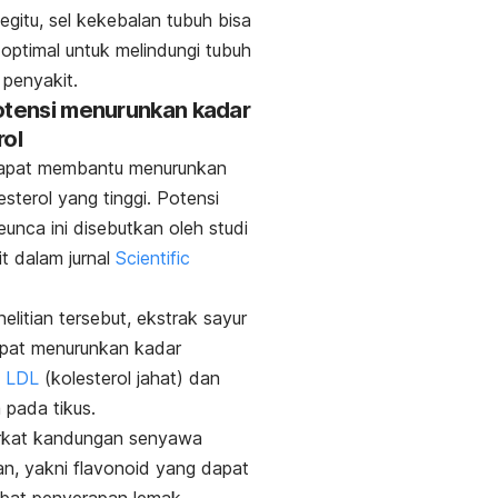
gitu, sel kekebalan tubuh bisa
 optimal untuk melindungi tubuh
o penyakit.
otensi menurunkan kadar
rol
apat membantu menurunkan
esterol yang tinggi. Potensi
eunca ini disebutkan oleh studi
it dalam jurnal
Scientific
elitian tersebut, ekstrak sayur
apat menurunkan kadar
l LDL
(kolesterol jahat) dan
da pada tikus.
erkat kandungan senyawa
an, yakni flavonoid yang dapat