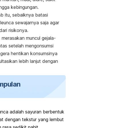
ingga kebingungan.
b itu, sebaiknya batasi
leunca sewajarnya saja agar
dari risikonya.
 merasakan muncul gejala-
 atas setelah mengonsumsi
egera hentikan konsumsinya
ltasikan lebih lanjut dengan
mpulan
unca adalah sayuran berbentuk
at dengan tekstur yang lembut
 rasa sedikit pahit.