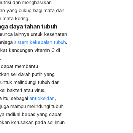
utrisi dan menghasilkan
an yang cukup bagi mata dan
 mata kering.
aga daya tahan tubuh
eunca lainnya untuk kesehatan
enjaga
sistem kekebalan tubuh
.
erkat kandungan vitamin C di
.
C dapat membantu
kan sel darah putih yang
 untuk melindungi tubuh dari
eksi bakteri atau virus.
 itu, sebagai
antioksidan
,
 juga mampu melindungi tubuh
ya radikal bebas yang dapat
kan kerusakan pada sel imun