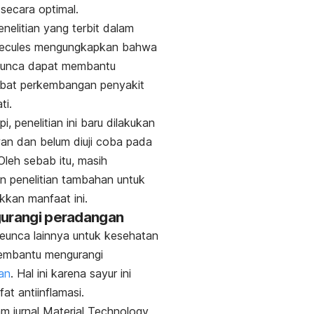
 secara optimal.
nelitian yang terbit dalam
ecules
mengungkapkan bahwa
leunca dapat membantu
at perkembangan penyakit
ti.
i, penelitian ini baru dilakukan
an dan belum diuji coba pada
Oleh sebab itu, masih
n penelitian tambahan untuk
kan manfaat ini.
gurangi peradangan
eunca lainnya untuk kesehatan
embantu mengurangi
an
. Hal ini karena sayur ini
ifat antiinflamasi.
am jurnal
Material Technology