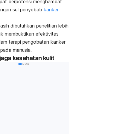
apat berpotensi menghambat
ngan sel penyebab
kanker
.
sih dibutuhkan penelitian lebih
tuk membuktikan efektivitas
lam terapi pengobatan kanker
 pada manusia.
jaga kesehatan kulit
Iklan