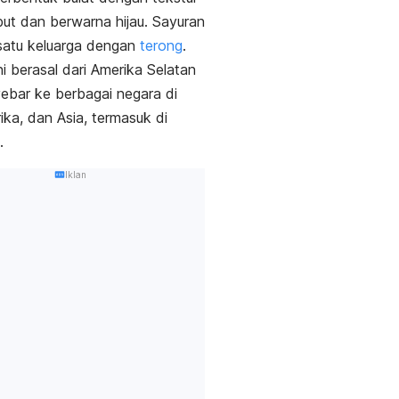
ut dan berwarna hijau. Sayuran
 satu keluarga dengan
terong
.
ni berasal dari Amerika Selatan
bar ke berbagai negara di
rika, dan Asia, termasuk di
a.
Iklan