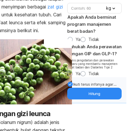
al menyimpan berbagai
zat gizi
kg
 untuk kesehatan tubuh. Cari
Apakah Anda berminat
aat leunca serta efek samping
program manajemen
sinya berikut ini.
berat badan?
Ya
Tidak
Tahukah Anda perawatan
dengan GIP dan GLP-1?
*Jenis pengobatan dan perawatan
terbaru yang membantu manajemen
berat badan dan Diabetes Tipe 2
Ya
Tidak
Ikuti terus infonya agar
berat badan terjaga:
Hitung
Dapatkan update dari
pakar mengenai dukungan
dan perawatan berat
gan gizi leunca
badan langsung ke inbox
Anda.
Solanum nigrum
) adalah jenis
erbentuk bulat dengan tekstur