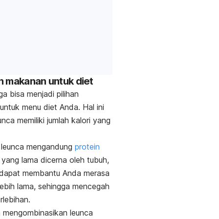
han makanan untuk diet
ga bisa menjadi pilihan
ntuk menu diet Anda. Hal ini
unca memiliki jumlah kalori yang
u, leunca mengandung
protein
 yang lama dicerna oleh tubuh,
 dapat membantu Anda merasa
ebih lama, sehingga mencegah
rlebihan.
a mengombinasikan leunca