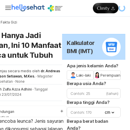
Fakta Gizi
Me
 Hanya Jadi
Kalkulator
an, Ini 10 Manfaat
BMI (IMT)
a untuk Tubuh
Apa jenis kelamin Anda?
injau secara medis oleh
dr. Andreas
Laki-laki
Perempuan
son Setiawan, M.Kes.
·
Magister
sehatan
·
None
Berapa usia Anda?
eh
Zulfa Azza Adhini
·
Tanggal
(tahun)
i 23/07/2024
Berapa tinggi Anda?
ndungan
cm
nfaat
encoba leunca? Jenis sayuran
Berapa berat badan
ek samping
Anda?
ng dikonsumsi sebagai lalapan