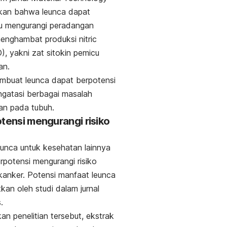
kan bahwa leunca dapat
 mengurangi peradangan
enghambat produksi
nitric
), yakni zat sitokin pemicu
an.
embuat leunca dapat berpotensi
gatasi berbagai masalah
an pada tubuh.
otensi mengurangi risiko
eunca untuk kesehatan lainnya
rpotensi mengurangi risiko
kanker. Potensi manfaat leunca
tkan oleh studi dalam jurnal
s
.
an penelitian tersebut, ekstrak