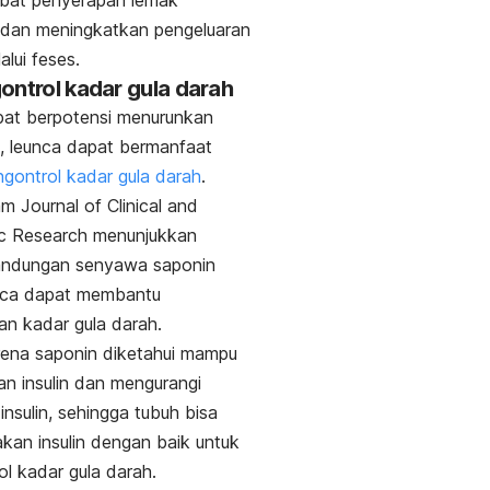
at penyerapan lemak
dan meningkatkan pengeluaran
alui feses.
ontrol kadar gula darah
pat berpotensi menurunkan
l, leunca dapat bermanfaat
gontrol kadar gula darah
.
lam
Journal of Clinical and
c Research
menunjukkan
ndungan senyawa saponin
nca dapat membantu
an kadar gula darah.
arena saponin diketahui mampu
n insulin dan mengurangi
 insulin, sehingga tubuh bisa
an insulin dengan baik untuk
l kadar gula darah.