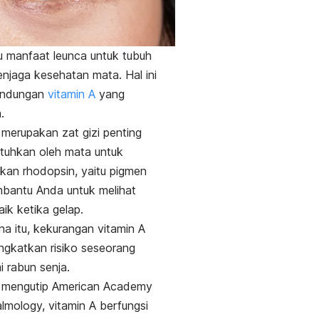
u manfaat leunca untuk tubuh
njaga kesehatan mata. Hal ini
andungan
vitamin A
yang
a.
 merupakan zat gizi penting
tuhkan oleh mata untuk
lkan
rhodopsin,
yaitu pigmen
bantu Anda untuk melihat
ik ketika gelap.
na itu, kekurangan vitamin A
ngkatkan risiko seseorang
 rabun senja.
u, mengutip
American Academy
almology
, vitamin A berfungsi