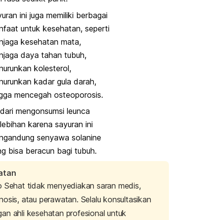
uran ini juga memiliki berbagai
faat untuk kesehatan, seperti
njaga kesehatan mata,
jaga daya tahan tubuh,
urunkan kolesterol,
urunkan kadar gula darah,
ngga mencegah osteoporosis.
dari mengonsumsi leunca
lebihan karena sayuran ini
ngandung senyawa
solanine
g bisa beracun bagi tubuh.
atan
o Sehat tidak menyediakan saran medis,
nosis, atau perawatan. Selalu konsultasikan
an ahli kesehatan profesional untuk