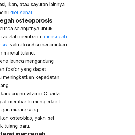
si, ikan, atau sayuran lainnya
menu
diet sehat
.
egah osteoporosis
eunca selanjutnya untuk
n adalah membantu
mencegah
sis
, yakni kondisi menurunkan
 mineral tulang.
arena leunca mengandung
an fosfor yang dapat
 meningkatkan kepadatan
lang.
u, kandungan vitamin C pada
apat membantu memperkuat
engan merangsang
an osteoblas, yakni sel
k tulang baru.
otensi mencegah