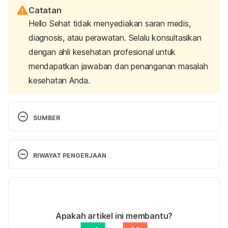
Catatan
Hello Sehat tidak menyediakan saran medis,
diagnosis, atau perawatan. Selalu konsultasikan
dengan ahli kesehatan profesional untuk
mendapatkan jawaban dan penanganan masalah
kesehatan Anda.
SUMBER
LaBier, D. (2012). 
Have doubts about marrying? You 
should heed them! 
Psychology Today. Retrieved 
RIWAYAT PENGERJAAN
August 18, 2024, from 
https://www.psychologytoday.com/us/blog/the-
Versi Terbaru
new-resilience/201210/have-doubts-about-
marrying-you-should-heed-them
22/08/2024
Ditulis oleh 
Nabila Azmi
Apakah artikel ini membantu?
Gibson, D. (2012). 
Is it cold feet? Or something 
Ditinjau secara medis oleh
dr. Damar Upahita