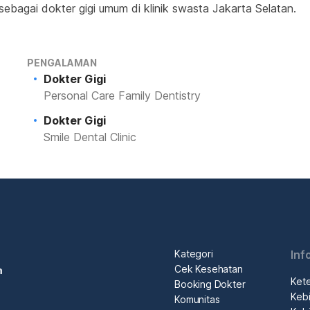
 sebagai dokter gigi umum di klinik swasta Jakarta Selatan.
PENGALAMAN
Dokter Gigi
Personal Care Family Dentistry
Dokter Gigi
Smile Dental Clinic
Kategori
Inf
Cek Kesehatan
a
Ket
Booking Dokter
Kebi
Komunitas