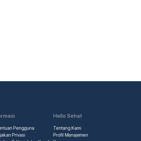
ormasi
Hello Sehat
entuan Pengguna
Tentang Kami
jakan Privasi
Profil Manajemen