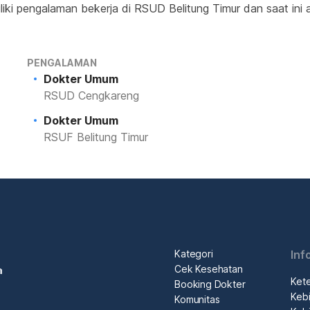
iki pengalaman bekerja di RSUD Belitung Timur dan saat ini ak
PENGALAMAN
Dokter Umum
RSUD Cengkareng
Dokter Umum
RSUF Belitung Timur
Kategori
Inf
Cek Kesehatan
a
Ket
Booking Dokter
Kebi
Komunitas