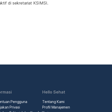
tif di sekretariat KSIMSI.
ormasi
Hello Sehat
entuan Pengguna
Tentang Kami
jakan Privasi
Profil Manajemen