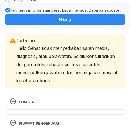
Ikuti terus infonya agar berat badan terjaga: Dapatkan update
dari pakar mengenai dukungan dan perawatan berat badan
Hitung
langsung ke inbox Anda.
Catatan
Hello Sehat tidak menyediakan saran medis,
diagnosis, atau perawatan. Selalu konsultasikan
dengan ahli kesehatan profesional untuk
mendapatkan jawaban dan penanganan masalah
kesehatan Anda.
SUMBER
Diabetes: 10 warning signs that can appear on your 
skin. (n.d.). Retrieved 26 September 2024, from 
RIWAYAT PENGERJAAN
https://www.aad.org/public/diseases/a-z/diabetes-