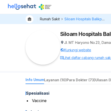
Rumah Sakit
Siloam Hospitals Balikpapan
Siloam Hospitals Ba
Jl. MT Haryono No.23, Damai
Kunjungi website
Lihat daftar cabang rumah sakit
Info Umum
Layanan (10)
Para Dokter (73)
Ulasan (
Spesialisasi
Vaccine