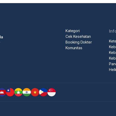
Kategori
Inf
Cek Kesehatan
da
Ket
Booking Dokter
r
Kebi
Komunitas
Kebi
Keb
Pan
Hel