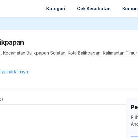
Kategori
Cek Kesehatan
Komun
likpapan
, Kecamatan Balikpapan Selatan, Kota Balikpapan, Kalimantan Timur
/klinik lainnya.
0)
Pe
Pil
And