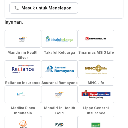
mencantumkan paket asuransi dalam jaringan secara
akurat. Jika terdapat masalah, tim Layanan kami akan
Masuk untuk Menelepon
membantu menghubungkan Anda dengan penyedia
layanan.
Mandiri in Health
Takaful Keluarga
Sinarmas MSIG Life
Silver
Reliance Insurance
Asuransi Ramayana
MNC Life
Medika Plaxa
Mandiri in Health
Lippo General
Indonesia
Gold
Insurance