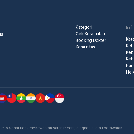
Kategori
Inf
Cek Kesehatan
da
Ket
Booking Dokter
r
Kebi
Komunitas
Kebi
Keb
Pan
Hel
 Hello Sehat tidak menawarkan saran medis, diagnosis, atau perawatan.