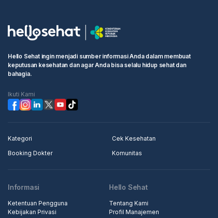
• Cari layanan yang Anda butuhkan atau dokter yang ingin Anda
temui
• Pilih waktu ujian dan klik kotak "Lanjutkan untuk membuat
booking"
• Isi informasi pribadi Anda dan selesaikan pemesanan
Hello Sehat ingin menjadi sumber informasi Anda dalam membuat
keputusan kesehatan dan agar Anda bisa selalu hidup sehat dan
Langkah 2: Pergi ke rumah sakit atau klinik terjadwal, pergi ke
bahagia.
konter penerimaan medis, tunjukkan informasi pemesanan
kepada resepsionis/perawat
Ikuti Kami
Langkah 3: Masuk ke klinik untuk pemeriksaan.
Kategori
Cek Kesehatan
Booking Dokter
Komunitas
Informasi
Hello Sehat
Ketentuan Pengguna
Tentang Kami
Kebijakan Privasi
Profil Manajemen