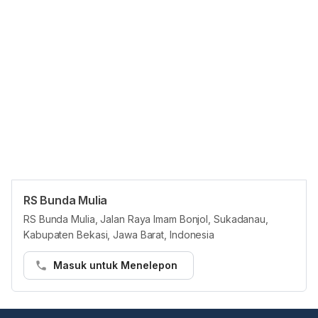
RS Bunda Mulia
Panduan Pasien
RS Bunda Mulia, Jalan Raya Imam Bonjol, Sukadanau,
Pasien dapat membuat janji temu di RS Bunda Mulia di platform
Kabupaten Bekasi, Jawa Barat, Indonesia
Hello Sehat melalui cara berikut:
Masuk untuk Menelepon
Langkah 1:
• Buka https://hellosehat.com/care/ dan klik “Booking dokter”
• Masukkan "RS Bunda Mulia" di kotak pencarian