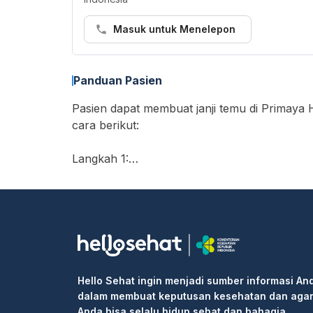
Masuk untuk Menelepon
Panduan Pasien
Pasien dapat membuat janji temu di Primaya H
cara berikut:
Langkah 1:
• Buka https://hellosehat.com/care/ dan klik
• Masukkan "Primaya Hospital Tangerang" di
• Cari layanan yang Anda butuhkan atau dok
• Pilih waktu ujian dan klik kotak "Lanjutka
• Isi informasi pribadi Anda dan selesaikan 
Langkah 2: Pergi ke rumah sakit atau klinik 
Hello Sehat ingin menjadi sumber informasi An
informasi pemesanan kepada resepsionis/pe
dalam membuat keputusan kesehatan dan aga
Langkah 3: Masuk ke klinik untuk pemeriksaa
Anda bisa selalu hidup sehat dan bahagia.