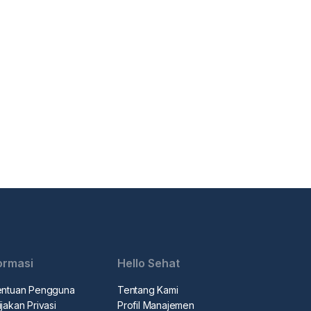
ormasi
Hello Sehat
entuan Pengguna
Tentang Kami
jakan Privasi
Profil Manajemen