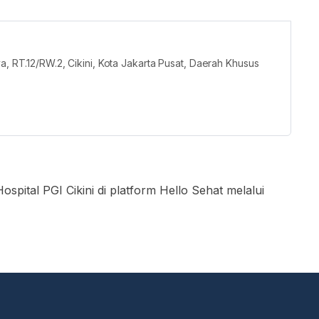
a, RT.12/RW.2, Cikini, Kota Jakarta Pusat, Daerah Khusus
spital PGI Cikini di platform Hello Sehat melalui
 “Booking dokter”
 kotak pencarian
ter yang ingin Anda temui
n untuk membuat booking"