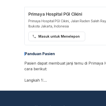
Primaya Hospital PGI Cikini
Primaya Hospital PGI Cikini, Jalan Raden Saleh Ray
Ibukota Jakarta, Indonesia
Masuk untuk Menelepon
Panduan Pasien
Pasien dapat membuat janji temu di Primaya Ho
cara berikut:
Langkah 1:
• Buka https://hellosehat.com/care/ dan klik
• Masukkan "Primaya Hospital PGI Cikini" di
• Cari layanan yang Anda butuhkan atau dok
• Pilih waktu ujian dan klik kotak "Lanjutka