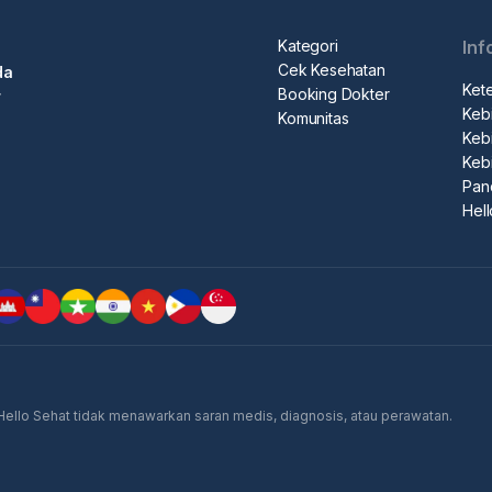
pemesanan
Kategori
Inf
terjadwal, pergi ke konter penerimaan medis, tunjukkan
Cek Kesehatan
da
rawat
Ket
Booking Dokter
r
Kebi
n.
Komunitas
Kebi
Keb
Pan
Hel
 Hello Sehat tidak menawarkan saran medis, diagnosis, atau perawatan.