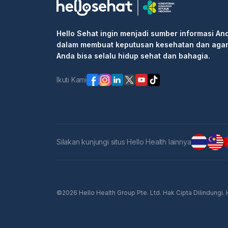
• Isi informasi pribadi Anda dan selesaikan 
Langkah 2: Pergi ke rumah sakit atau klinik 
Hello Sehat ingin menjadi sumber informasi An
informasi pemesanan kepada resepsionis/pe
dalam membuat keputusan kesehatan dan aga
Langkah 3: Masuk ke klinik untuk pemeriksaa
Anda bisa selalu hidup sehat dan bahagia.
Ikuti Kami
Silakan kunjungi situs Hello Health lainnya
©2026 Hello Health Group Pte. Ltd. Hak Cipta Dilindungi.