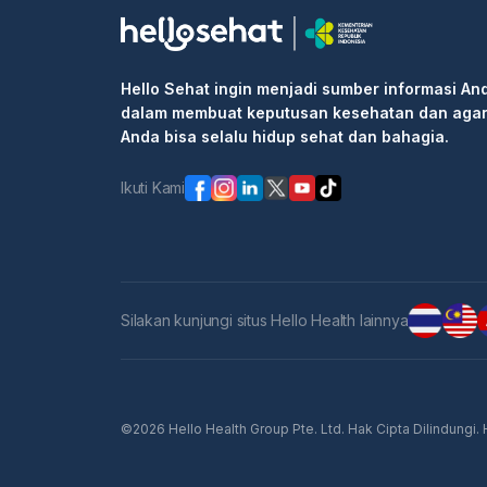
• Pilih waktu ujian dan klik kotak "Lanjutka
• Isi informasi pribadi Anda dan selesaikan 
Langkah 2: Pergi ke rumah sakit atau klinik 
Hello Sehat ingin menjadi sumber informasi An
informasi pemesanan kepada resepsionis/pe
dalam membuat keputusan kesehatan dan aga
Langkah 3: Masuk ke klinik untuk pemeriksaa
Anda bisa selalu hidup sehat dan bahagia.
Ikuti Kami
Silakan kunjungi situs Hello Health lainnya
©2026 Hello Health Group Pte. Ltd. Hak Cipta Dilindungi.