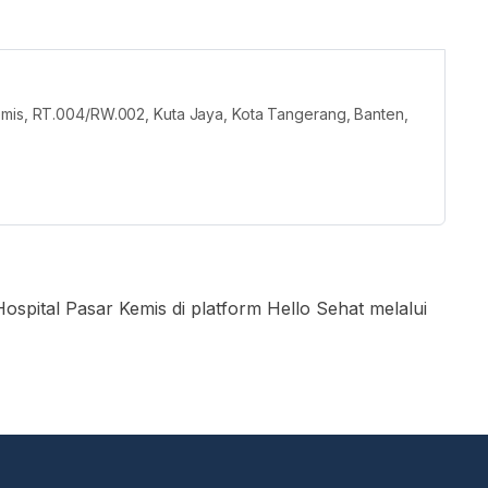
emis, RT.004/RW.002, Kuta Jaya, Kota Tangerang, Banten,
ospital Pasar Kemis di platform Hello Sehat melalui
 “Booking dokter”
di kotak pencarian
ter yang ingin Anda temui