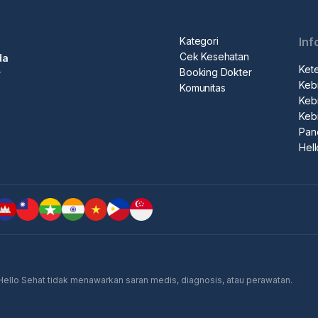
n untuk membuat booking"
pemesanan
Kategori
Inf
terjadwal, pergi ke konter penerimaan medis, tunjukkan
Cek Kesehatan
da
rawat
Ket
Booking Dokter
r
Kebi
n.
Komunitas
Kebi
Keb
Pan
Hel
 Hello Sehat tidak menawarkan saran medis, diagnosis, atau perawatan.