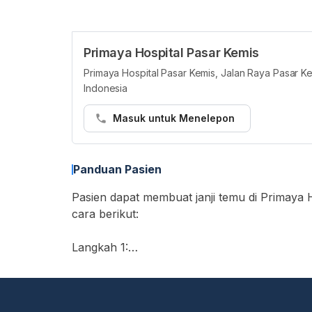
Primaya Hospital Pasar Kemis
Primaya Hospital Pasar Kemis, Jalan Raya Pasar K
Indonesia
Masuk untuk Menelepon
Panduan Pasien
Pasien dapat membuat janji temu di Primaya H
cara berikut:
Langkah 1:
• Buka https://hellosehat.com/care/ dan klik
• Masukkan "Primaya Hospital Pasar Kemis" 
• Cari layanan yang Anda butuhkan atau dok