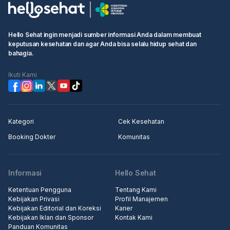
• Pilih waktu ujian dan klik kotak "Lanjutkan untuk membuat
booking"
• Isi informasi pribadi Anda dan selesaikan pemesanan
Hello Sehat ingin menjadi sumber informasi Anda dalam membuat
keputusan kesehatan dan agar Anda bisa selalu hidup sehat dan
Langkah 2: Pergi ke rumah sakit atau klinik terjadwal, pergi ke
bahagia.
konter penerimaan medis, tunjukkan informasi pemesanan
kepada resepsionis/perawat
Ikuti Kami
Langkah 3: Masuk ke klinik untuk pemeriksaan.
Kategori
Cek Kesehatan
Booking Dokter
Komunitas
Informasi
Hello Sehat
Ketentuan Pengguna
Tentang Kami
Kebijakan Privasi
Profil Manajemen
Kebijakan Editorial dan Koreksi
Karier
Kebijakan Iklan dan Sponsor
Kontak Kami
Panduan Komunitas