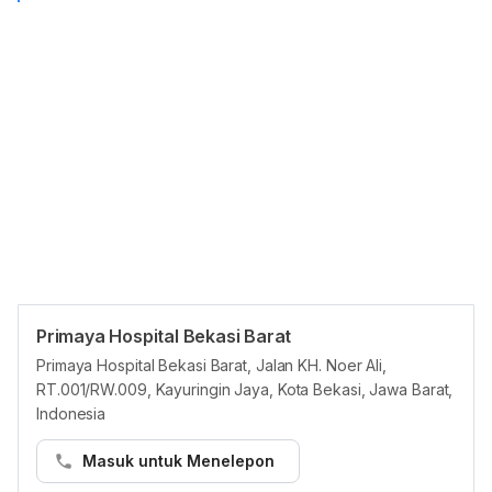
Primaya Hospital Bekasi Barat
Panduan Pasien
Primaya Hospital Bekasi Barat, Jalan KH. Noer Ali,
Pasien dapat membuat janji temu di Primaya Hospital Bekasi
RT.001/RW.009, Kayuringin Jaya, Kota Bekasi, Jawa Barat,
Barat di platform Hello Sehat melalui cara berikut:
Indonesia
Langkah 1:
Masuk untuk Menelepon
• Buka https://hellosehat.com/care/ dan klik “Booking dokter”