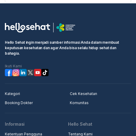
• Masukkan "Primaya Hospital Bekasi Barat" di kotak pencarian
• Cari layanan yang Anda butuhkan atau dokter yang ingin Anda
temui
• Pilih waktu ujian dan klik kotak "Lanjutkan untuk membuat
booking"
• Isi informasi pribadi Anda dan selesaikan pemesanan
Hello Sehat ingin menjadi sumber informasi Anda dalam membuat
keputusan kesehatan dan agar Anda bisa selalu hidup sehat dan
Langkah 2: Pergi ke rumah sakit atau klinik terjadwal, pergi ke
bahagia.
konter penerimaan medis, tunjukkan informasi pemesanan
kepada resepsionis/perawat
Ikuti Kami
Langkah 3: Masuk ke klinik untuk pemeriksaan.
Kategori
Cek Kesehatan
Booking Dokter
Komunitas
Informasi
Hello Sehat
Ketentuan Pengguna
Tentang Kami