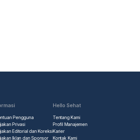
ormasi
Hello Sehat
entuan Pengguna
Tentang Kami
jakan Privasi
Profil Manajemen
jakan Editorial dan Koreksi
Karier
ijakan Iklan dan Sponsor
Kontak Kami