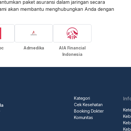
ntumkan paket asuransi dalam jaringan secara
an kami akan membantu menghubungkan Anda dengan
oc
Admedika
AIA Financial
Indonesia
Kategori
Inf
Cek Kesehatan
da
Ket
Booking Dokter
r
Kebi
Komunitas
Kebi
Keb