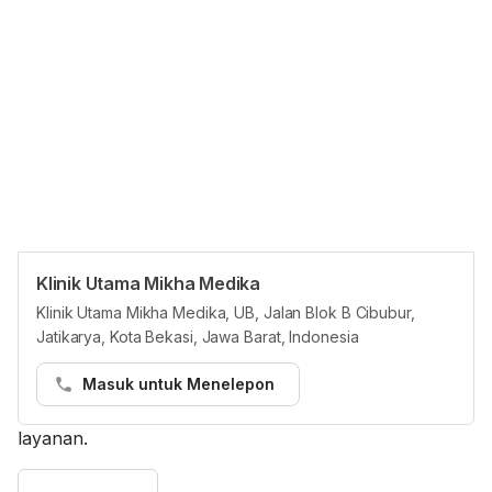
Klinik Utama Mikha Medika
Asuransi
Klinik Utama Mikha Medika, UB, Jalan Blok B Cibubur,
Semua penyedia layanan di HHG wajib
Jatikarya, Kota Bekasi, Jawa Barat, Indonesia
mencantumkan paket asuransi dalam jaringan secara
akurat. Jika terdapat masalah, tim Layanan kami akan
Masuk untuk Menelepon
membantu menghubungkan Anda dengan penyedia
layanan.