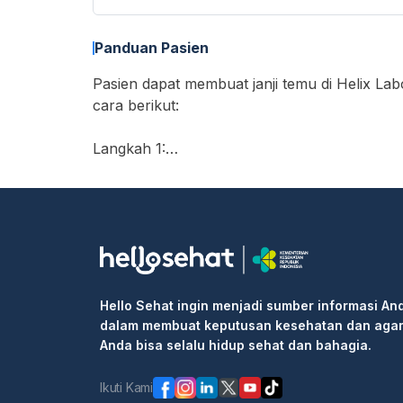
Panduan Pasien
Pasien dapat membuat janji temu di Helix Labo
cara berikut:
Langkah 1:
• Buka https://hellosehat.com/care/ dan klik
• Masukkan "Helix Laboratorium - Ciputat" d
• Cari layanan yang Anda butuhkan atau dok
• Pilih waktu ujian dan klik kotak "Lanjutka
• Isi informasi pribadi Anda dan selesaikan 
Langkah 2: Pergi ke rumah sakit atau klinik 
Hello Sehat ingin menjadi sumber informasi An
informasi pemesanan kepada resepsionis/pe
dalam membuat keputusan kesehatan dan aga
Langkah 3: Masuk ke klinik untuk pemeriksaa
Anda bisa selalu hidup sehat dan bahagia.
Ikuti Kami