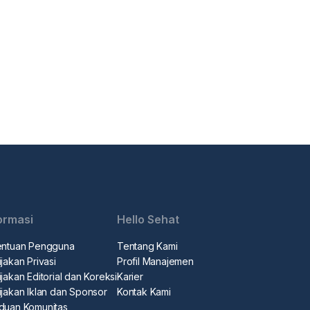
ormasi
Hello Sehat
entuan Pengguna
Tentang Kami
jakan Privasi
Profil Manajemen
jakan Editorial dan Koreksi
Karier
ijakan Iklan dan Sponsor
Kontak Kami
duan Komunitas