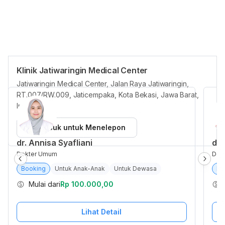
Klinik Jatiwaringin Medical Center
Dokter unggulan
Jatiwaringin Medical Center, Jalan Raya Jatiwaringin,
RT.007/RW.009, Jaticempaka, Kota Bekasi, Jawa Barat,
Indonesia
Masuk untuk Menelepon
dr. Annisa Syafliani
dr.
Dokter Umum
Dok
Booking
Untuk Anak-Anak
Untuk Dewasa
Bo
Mulai dari
Rp 100.000,00
Lihat Detail