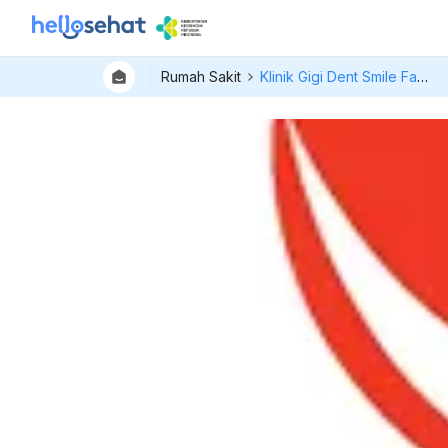
Rumah Sakit
Klinik Gigi Dent Smile Family Dental Solution Cabang Wijaya Kebayoran Baru