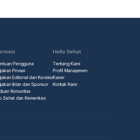
ormasi
Hello Sehat
entuan Pengguna
Tentang Kami
jakan Privasi
Profil Manajemen
jakan Editorial dan Koreksi
Karier
ijakan Iklan dan Sponsor
Kontak Kami
duan Komunitas
lo Sehat dan Kemenkes