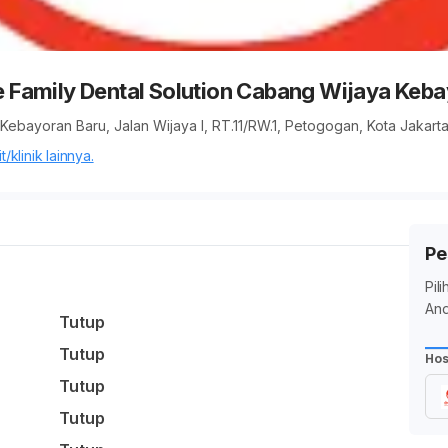
ile Family Dental Solution Cabang Wijaya Keb
a Kebayoran Baru, Jalan Wijaya I, RT.11/RW.1, Petogogan, Kota Jakar
/klinik lainnya.
Pe
Pil
And
Tutup
Tutup
Hos
Tutup
Tutup