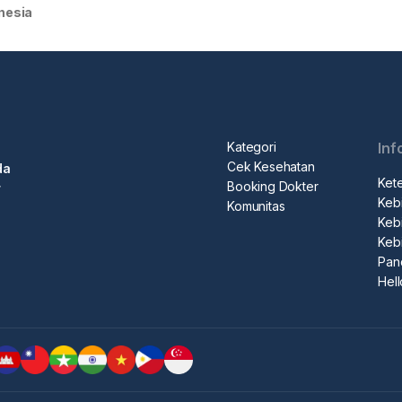
nesia
Kategori
Inf
Cek Kesehatan
da
Ket
Booking Dokter
r
Kebi
Komunitas
Kebi
Keb
Pan
Hel