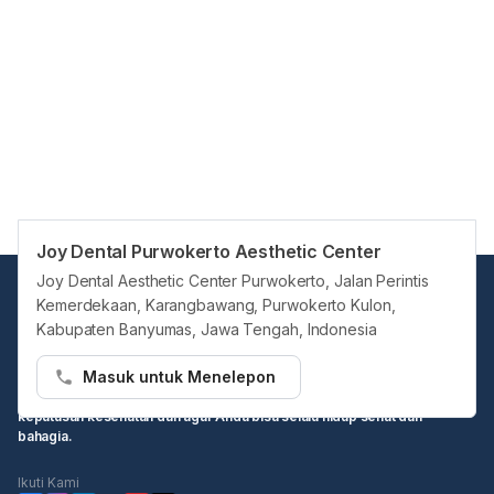
Joy Dental Purwokerto Aesthetic Center
Joy Dental Aesthetic Center Purwokerto, Jalan Perintis
Kemerdekaan, Karangbawang, Purwokerto Kulon,
Kabupaten Banyumas, Jawa Tengah, Indonesia
Masuk untuk Menelepon
Hello Sehat ingin menjadi sumber informasi Anda dalam membuat
keputusan kesehatan dan agar Anda bisa selalu hidup sehat dan
bahagia.
Ikuti Kami