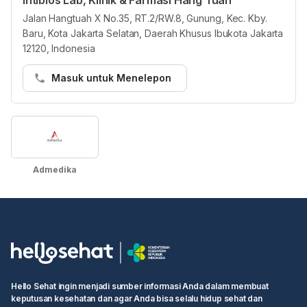
Intibios Lab, Klinik & Farmasi Hang Tuah
Asuransi
Jalan Hangtuah X No.35, RT.2/RW.8, Gunung, Kec. Kby.
Semua penyedia layanan di HHG wajib
Baru, Kota Jakarta Selatan, Daerah Khusus Ibukota Jakarta
mencantumkan paket asuransi dalam jaringan secara
12120, Indonesia
akurat. Jika terdapat masalah, tim Layanan kami akan
Masuk untuk Menelepon
membantu menghubungkan Anda dengan penyedia
layanan.
Admedika
Hello Sehat ingin menjadi sumber informasi Anda dalam membuat
keputusan kesehatan dan agar Anda bisa selalu hidup sehat dan