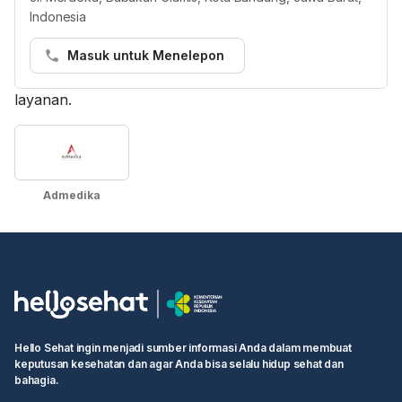
Semua penyedia layanan di HHG wajib
Indonesia
mencantumkan paket asuransi dalam jaringan secara
akurat. Jika terdapat masalah, tim Layanan kami akan
Masuk untuk Menelepon
membantu menghubungkan Anda dengan penyedia
layanan.
Admedika
Hello Sehat ingin menjadi sumber informasi Anda dalam membuat
keputusan kesehatan dan agar Anda bisa selalu hidup sehat dan
bahagia.