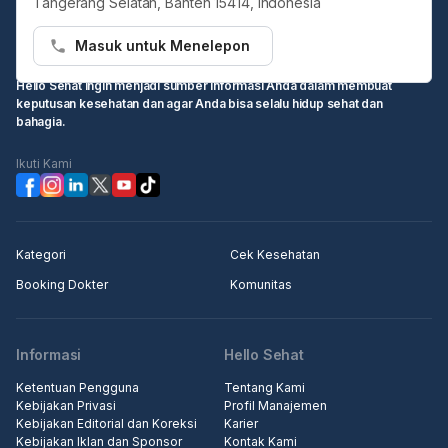
Tangerang Selatan, Banten 15414, Indonesia
Masuk untuk Menelepon
Hello Sehat ingin menjadi sumber informasi Anda dalam membuat
keputusan kesehatan dan agar Anda bisa selalu hidup sehat dan
bahagia.
Ikuti Kami
Kategori
Cek Kesehatan
Booking Dokter
Komunitas
Informasi
Hello Sehat
Ketentuan Pengguna
Tentang Kami
Kebijakan Privasi
Profil Manajemen
Kebijakan Editorial dan Koreksi
Karier
Kebijakan Iklan dan Sponsor
Kontak Kami