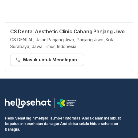
CS Dental Aesthetic Clinic Cabang Panjang Jiwo
Panduan Pasien
CS DENTAL, Jalan Panjang Jiwo, Panjang Jiwo, Kota
Fasilitas yang dimiliki CS Dental Aesthetic Clinic juga tergolong
Surabaya, Jawa Timur, Indonesia
lengkap. Seperti X-ray CBCT, panoramic, dan periapical, dental
microscope, dental laser, sterilization room, dan ruangan
Masuk untuk Menelepon
pendukung seperti kamar laktasi, kafetaria, lobi tunggu, dan
tempat ibadah.
Secara berkala pun, CS Dental Aesthetic Clinic melakukan
program pelatihan kepada tim medis mereka. Semua untuk
menambah pengetahuan dari semua individu, sehingga
menambah kualitas pelayanan kepada pasien.
Hello Sehat ingin menjadi sumber informasi Anda dalam membuat
Sementara untuk layanan secara umum, tentunya dapat
keputusan kesehatan dan agar Anda bisa selalu hidup sehat dan
memberikan pelayanan gigi estetika. Mereka memiliki program
bahagia.
ortodonti atau kawat gigi (behel), clear aligner atau invisalign,