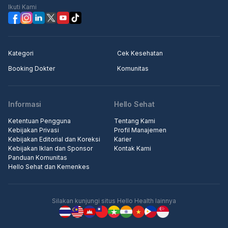
odontektomi (operasi gigi bungsu), bichectomy untuk pipi tirus,
Ikuti Kami
serta gum lifting dan lip repositioning. Tidak lupa tindakan minor
dan umum yang akan didapatkan pasien.
Kategori
Cek Kesehatan
Booking Dokter
Komunitas
Informasi
Hello Sehat
Ketentuan Pengguna
Tentang Kami
Kebijakan Privasi
Profil Manajemen
Kebijakan Editorial dan Koreksi
Karier
Kebijakan Iklan dan Sponsor
Kontak Kami
Panduan Komunitas
Hello Sehat dan Kemenkes
Silakan kunjungi situs Hello Health lainnya