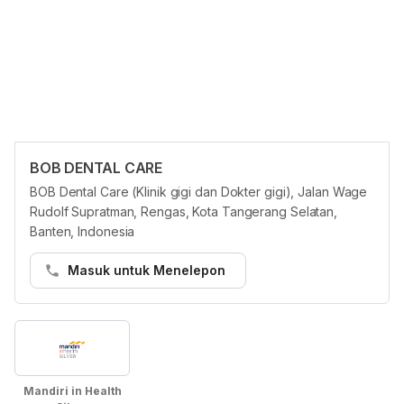
BOB DENTAL CARE
Asuransi
BOB Dental Care (Klinik gigi dan Dokter gigi), Jalan Wage
Semua penyedia layanan di HHG wajib
Rudolf Supratman, Rengas, Kota Tangerang Selatan,
mencantumkan paket asuransi dalam jaringan secara
Banten, Indonesia
akurat. Jika terdapat masalah, tim Layanan kami akan
Masuk untuk Menelepon
membantu menghubungkan Anda dengan penyedia
layanan.
Mandiri in Health