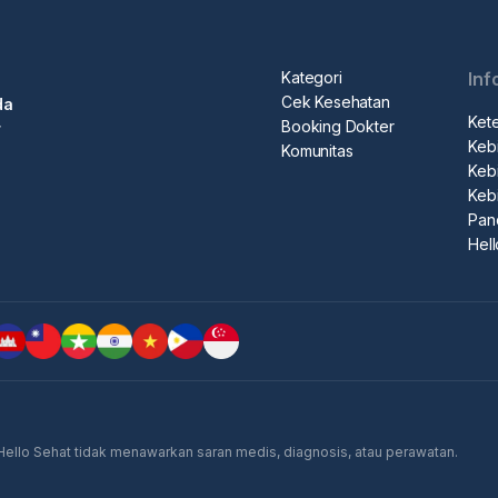
Kategori
Inf
Cek Kesehatan
da
Ket
Booking Dokter
r
Kebi
Komunitas
Kebi
Keb
Pan
Hel
 Hello Sehat tidak menawarkan saran medis, diagnosis, atau perawatan.