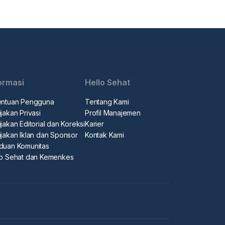
ormasi
Hello Sehat
entuan Pengguna
Tentang Kami
jakan Privasi
Profil Manajemen
jakan Editorial dan Koreksi
Karier
ijakan Iklan dan Sponsor
Kontak Kami
duan Komunitas
lo Sehat dan Kemenkes