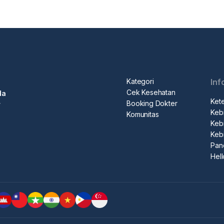
Kategori
Inf
Cek Kesehatan
da
Ket
Booking Dokter
r
Kebi
Komunitas
Kebi
Keb
Pan
Hel