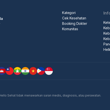
Kategori
Inf
Cek Kesehatan
da
Ket
Booking Dokter
r
Kebi
Komunitas
Kebi
Keb
Pan
Hel
 Hello Sehat tidak menawarkan saran medis, diagnosis, atau perawatan.