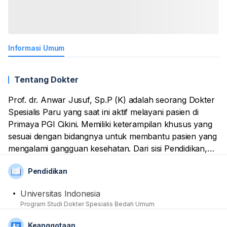
Informasi Umum
Tentang Dokter
Prof. dr. Anwar Jusuf, Sp.P (K) adalah seorang Dokter
Spesialis Paru yang saat ini aktif melayani pasien di
Primaya PGI Cikini. Memiliki keterampilan khusus yang
sesuai dengan bidangnya untuk membantu pasien yang
mengalami gangguan kesehatan. Dari sisi Pendidikan,
Dia telah mendapatkan mendapatkan gelar spesialis
Pendidikan
kedokterannya di Universitas Indonesia. Sebagai tenaga
medis professional, Namanya juga sudah terdaftar
Universitas Indonesia
sebagai anggota dari Ikatan Dokter Indonesia (IDI) dan
Program Studi Dokter Spesialis Bedah Umum
Perhimpunan Dokter Paru Indonesia (PDPI).
Keanggotaan