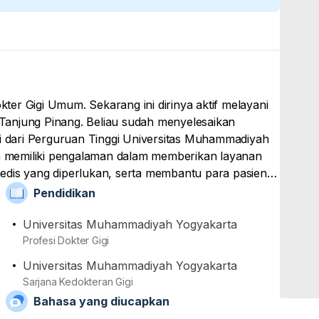
er Gigi Umum. Sekarang ini dirinya aktif melayani
e Tanjung Pinang. Beliau sudah menyelesaikan
gi dari Perguruan Tinggi Universitas Muhammadiyah
ah memiliki pengalaman dalam memberikan layanan
edis yang diperlukan, serta membantu para pasien
ngenai kondisi kesehatan pasien. Jika ditemukan
Pendidikan
kan surat rujukan kepada dokter spesialis. Terakhir
ari organisasi Ikatan Dokter Indonesia (IDI) dan
Universitas Muhammadiyah Yogyakarta
Profesi Dokter Gigi
Universitas Muhammadiyah Yogyakarta
Sarjana Kedokteran Gigi
Bahasa yang diucapkan