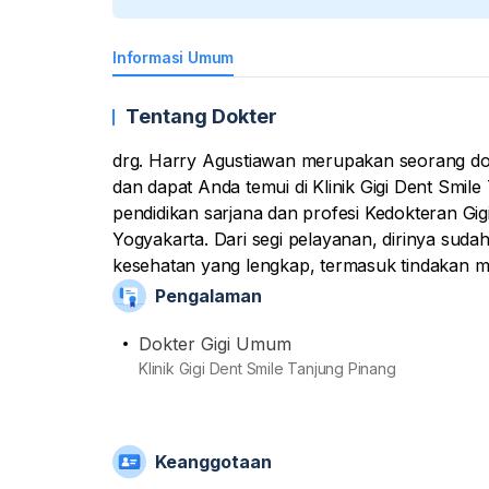
Informasi Umum
Tentang Dokter
drg. Harry Agustiawan merupakan seorang dokt
dan dapat Anda temui di Klinik Gigi Dent Smil
pendidikan sarjana dan profesi Kedokteran Gi
Yogyakarta. Dari segi pelayanan, dirinya sud
kesehatan yang lengkap, termasuk tindakan m
dengan saran dan anjuran bersifat edukatif me
Pengalaman
kasus yang kompleks, beliau bisa juga memberi
dia pun sudah terdaftar sebagai anggota aktif d
Dokter Gigi Umum
Persatuan Dokter Gigi Indonesia (PDGI).
Klinik Gigi Dent Smile Tanjung Pinang
Keanggotaan