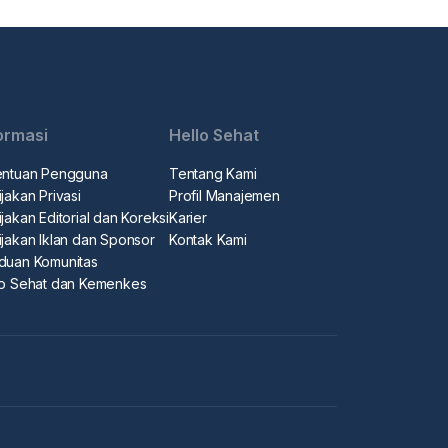
ormasi
Hello Sehat
entuan Pengguna
Tentang Kami
jakan Privasi
Profil Manajemen
jakan Editorial dan Koreksi
Karier
ijakan Iklan dan Sponsor
Kontak Kami
duan Komunitas
lo Sehat dan Kemenkes