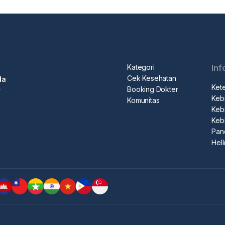
Kategori
Inf
Cek Kesehatan
da
Ket
Booking Dokter
r
Kebi
Komunitas
Kebi
Keb
Pan
Hel