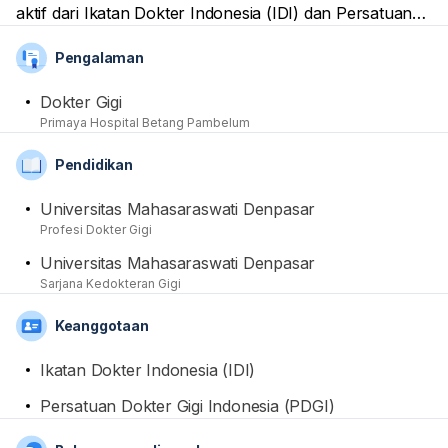
aktif dari Ikatan Dokter Indonesia (IDI) dan Persatuan
Dokter Gigi Indonesia (PDGI). Dirinya dapat membantu
Pengalaman
para pasien yang memiliki keluhan kesehatan seputar
bidang keahliannya, termasuk dengan memberikan
Dokter Gigi
tindakan pemeriksaan dan pengobatan yang diperlukan.
Primaya Hospital Betang Pambelum
Dari sisi akademis, beliau telah menyelesaikan
pendidikan Sarjana Kedokteran dan Profesi di
Pendidikan
Universitas Mahasaraswati Denpasar.
Universitas Mahasaraswati Denpasar
Profesi Dokter Gigi
Universitas Mahasaraswati Denpasar
Sarjana Kedokteran Gigi
Keanggotaan
Ikatan Dokter Indonesia (IDI)
Persatuan Dokter Gigi Indonesia (PDGI)