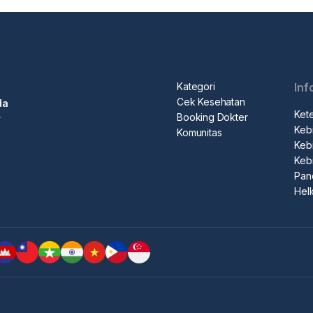
Kategori
Inf
Cek Kesehatan
da
Ket
Booking Dokter
r
Kebi
Komunitas
Kebi
Keb
Pan
Hel