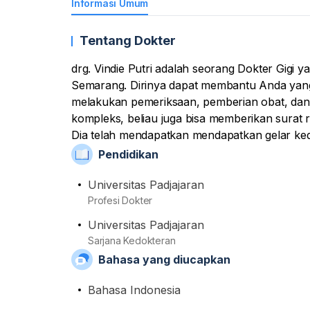
Informasi Umum
Tentang Dokter
drg. Vindie Putri adalah seorang Dokter Gigi ya
Semarang. Dirinya dapat membantu Anda yan
melakukan pemeriksaan, pemberian obat, dan 
kompleks, beliau juga bisa memberikan surat ru
Dia telah mendapatkan mendapatkan gelar kedo
tenaga medis professional, Namanya sudah ter
Pendidikan
(IDI) dan Persatuan Dokter Gigi Indonesia (PD
Universitas Padjajaran
Profesi Dokter
Universitas Padjajaran
Sarjana Kedokteran
Bahasa yang diucapkan
Bahasa Indonesia