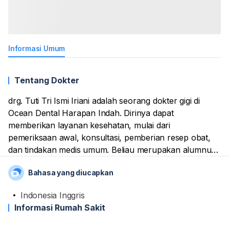
Informasi Umum
Tentang Dokter
drg. Tuti Tri Ismi Iriani adalah seorang dokter gigi di
Ocean Dental Harapan Indah. Dirinya dapat
memberikan layanan kesehatan, mulai dari
pemeriksaan awal, konsultasi, pemberian resep obat,
dan tindakan medis umum. Beliau merupakan alumnus
dari Universitas Prof Dr Moestopo (Beragama). Tidak
Bahasa yang diucapkan
lupa, namanya sudah tercatat sebagai anggota aktif dari
organisasi profesi kedokteran, termasuk Persatuan
Indonesia Inggris
Dokter Gigi Indonesia (PDGI).
Informasi Rumah Sakit