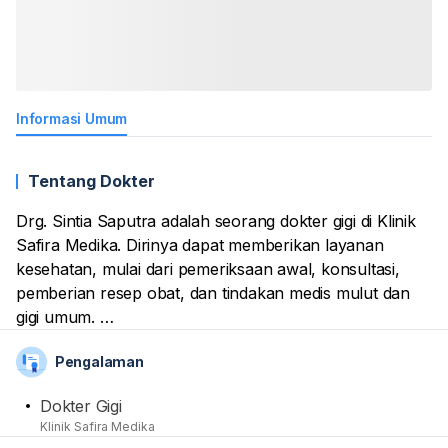
Informasi Umum
Tentang Dokter
Drg. Sintia Saputra adalah seorang dokter gigi di Klinik
Safira Medika. Dirinya dapat memberikan layanan
kesehatan, mulai dari pemeriksaan awal, konsultasi,
pemberian resep obat, dan tindakan medis mulut dan
gigi umum.
Pengalaman
Beliau merupakan alumnus dari Universitas
Padjadjaran. Tidak lupa, namanya sudah tercatat
Dokter Gigi
sebagai anggota aktif dari organisasi profesi
Klinik Safira Medika
kedokteran, termasuk Ikatan Dokter Indonesia (IDI) dan