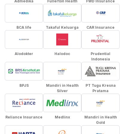
Admedika
Fullerton Health
FWD Insurance
BCA life
Takaful Keluarga
CAR Insurance
Alodokter
Halodoc
Prudential
Indonesia
BPJS
Mandiri in Health
PT Tugu Kresna
Silver
Pratama
Reliance Insurance
Medlinx
Mandiri in Health
Gold