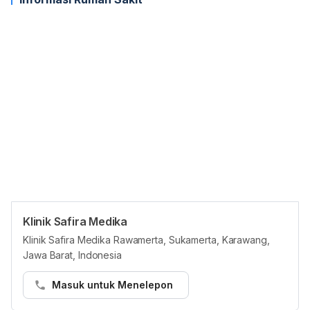
Klinik Safira Medika
Jam reguler
Klinik Safira Medika Rawamerta, Sukamerta, Karawang,
Jawa Barat, Indonesia
Senin
00:00 - 23:45
Selasa
00:00 - 23:45
Masuk untuk Menelepon
Rabu
00:00 - 23:45