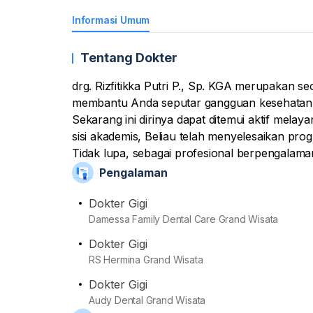
Informasi Umum
Tentang Dokter
drg. Rizfitikka Putri P., Sp. KGA merupakan se
membantu Anda seputar gangguan kesehatan di
Sekarang ini dirinya dapat ditemui aktif melay
sisi akademis, Beliau telah menyelesaikan progr
Tidak lupa, sebagai profesional berpengalama
aneka layanan kesehatan. Mulai dari pemeriks
Pengalaman
medis yang diperlukan. Tidak lupa, ketika ber
edukatif kepada para pasien yang membutuhkan
Dokter Gigi
sebagai anggota aktif dari organisasi Ikatan D
Damessa Family Dental Care Grand Wisata
(PDGI), dan Ikatan Dokter Gigi Anak Indonesia
Dokter Gigi
Rizfitikka Putri P., Sp. KGA pernah melayani
RS Hermina Grand Wisata
Grand Wisata.
Dokter Gigi
Audy Dental Grand Wisata