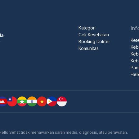
Kategori
Inf
Cek Kesehatan
da
Ket
Booking Dokter
r
Kebi
Komunitas
Kebi
Keb
Pan
Hel
 Hello Sehat tidak menawarkan saran medis, diagnosis, atau perawatan.