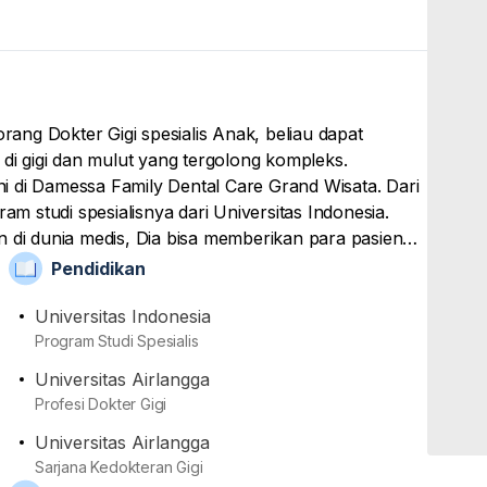
orang Dokter Gigi spesialis Anak, beliau dapat
 gigi dan mulut yang tergolong kompleks.
ani di Damessa Family Dental Care Grand Wisata. Dari
am studi spesialisnya dari Universitas Indonesia.
n di dunia medis, Dia bisa memberikan para pasien
aan awal, pemberian resep obat, hingga tindakan
Pendidikan
konsultasi turut memberikan anjuran dan saran
. Terakhir namanya juga terdaftar dan tercatat
Universitas Indonesia
okter Indonesia (IDI), Persatuan Dokter Gigi Indonesia
Program Studi Spesialis
 (IDGAI). Sementara dari sisi pengalaman, drg.
Universitas Airlangga
 pasien di RS Hermina Grand Wisata dan Audy Dental
Profesi Dokter Gigi
Universitas Airlangga
Sarjana Kedokteran Gigi