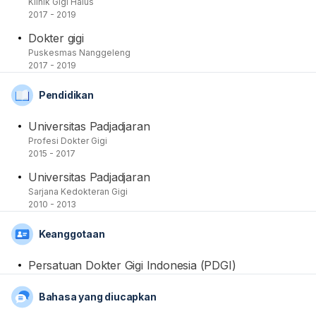
Klinik Gigi Halus
Saat ini namanya terdaftar juga di dalam Persatuan
2017 - 2019
Dokter Gigi Indonesia.
Dokter gigi
Puskesmas Nanggeleng
2017 - 2019
Pendidikan
Universitas Padjadjaran
Profesi Dokter Gigi
2015 - 2017
Universitas Padjadjaran
Sarjana Kedokteran Gigi
2010 - 2013
Keanggotaan
Persatuan Dokter Gigi Indonesia (PDGI)
Bahasa yang diucapkan