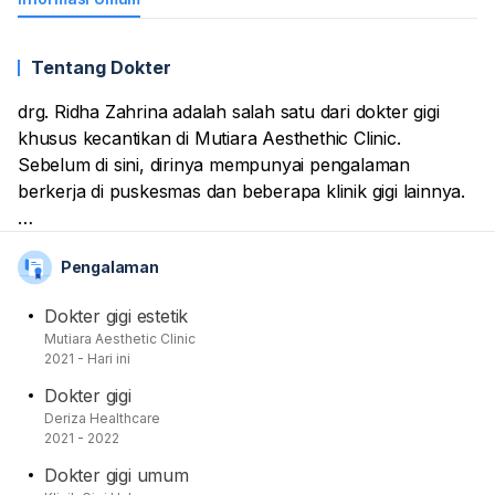
Tentang Dokter
drg. Ridha Zahrina adalah salah satu dari dokter gigi
khusus kecantikan di Mutiara Aesthethic Clinic.
Sebelum di sini, dirinya mempunyai pengalaman
berkerja di puskesmas dan beberapa klinik gigi lainnya.
Sebelum berkarier, dirinya menimba ilmu kedokteran
Pengalaman
gigi dari Universitas Padjadjaran. Dia sudah
mendapatkan gelar sarjana dan profesi dokter gigi dari
Dokter gigi estetik
salah satu Universitas ternama di Jawa Barat tersebut.
Mutiara Aesthetic Clinic
2021 - Hari ini
Dokter gigi
Beliau tertarik pada bidang estetik kedokteran gigi,
Deriza Healthcare
berpengalaman mengerjakan berbagai kasus. Contoh
2021 - 2022
layanan yang diberikannya adalah cabut gigi, scaling
Dokter gigi umum
karang gigi, crown gigi, hingga veneer, dan bleaching.