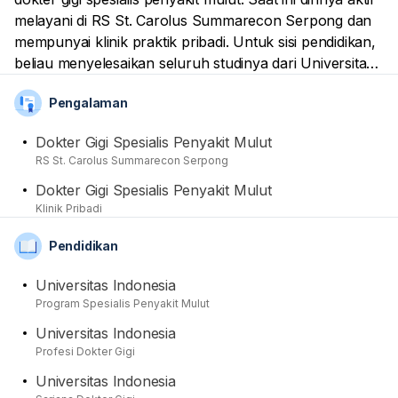
melayani di RS St. Carolus Summarecon Serpong dan
mempunyai klinik praktik pribadi. Untuk sisi pendidikan,
beliau menyelesaikan seluruh studinya dari Universitas
Indonesia.
Pengalaman
Dia umumnya berfokus pada perawatan seputar
Dokter Gigi Spesialis Penyakit Mulut
penyakit di jaringan mulut. Kasus ekstremnya adalah
RS St. Carolus Summarecon Serpong
tumor ataupun kanker. Bisa juga dengan hal yang
Dokter Gigi Spesialis Penyakit Mulut
timbul akibat kebiasan buruk kehidupan. Contohnya
Klinik Pribadi
merokok, makanan keras, dan lain-lain.
Pendidikan
Untuk organisasi, beliau tercatat di anggota aktif dari
Universitas Indonesia
Ikatan Dokter Indonesia (IDI), Persatuan Dokter Gigi
Program Spesialis Penyakit Mulut
Indonesia (PDGI), dan Ikatan Penyakit Mulut Indonesia
Universitas Indonesia
(IPMI).
Profesi Dokter Gigi
Universitas Indonesia