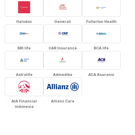
Halodoc
Generali
Fullerton Health
BRI life
CAR Insurance
BCA life
Astralife
Admedika
ACA Asuransi
AIA Financial
Allianz Care
Indonesia