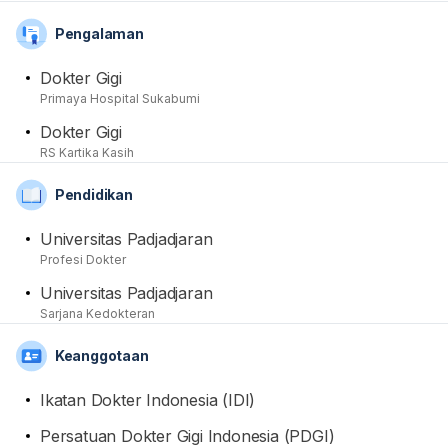
Dokter Gigi Indonesia (PDGI). Dirinya dapat membantu
Pengalaman
para pasien yang memiliki keluhan kesehatan seputar
bidang keahliannya, termasuk dengan memberikan
Dokter Gigi
tindakan pemeriksaan dan pengobatan yang diperlukan.
Primaya Hospital Sukabumi
Dari sisi akademis, beliau telah menyelesaikan
Dokter Gigi
pendidikan spesialisnya di setelah sebelumnya
RS Kartika Kasih
menyelesaikan pendidikan medis Sarjana Kedokteran
dan Profesi di Universitas Padjadjaran. drg. Nenden
Pendidikan
Handayani juga sudah memliki banyak pengalaman
praktik, tercatat namanya pernah melayani pasien di RS
Universitas Padjadjaran
Kartika Kasih.
Profesi Dokter
Universitas Padjadjaran
Sarjana Kedokteran
Keanggotaan
Ikatan Dokter Indonesia (IDI)
Persatuan Dokter Gigi Indonesia (PDGI)