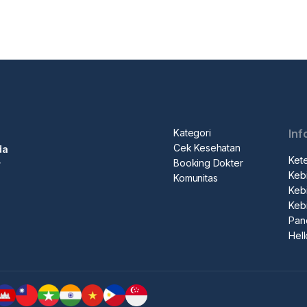
Kategori
Inf
Cek Kesehatan
da
Ket
Booking Dokter
r
Kebi
Komunitas
Kebi
Keb
Pan
Hel