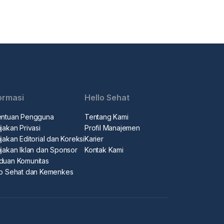
ormasi
Hello Sehat
entuan Pengguna
Tentang Kami
jakan Privasi
Profil Manajemen
jakan Editorial dan Koreksi
Karier
ijakan Iklan dan Sponsor
Kontak Kami
duan Komunitas
lo Sehat dan Kemenkes