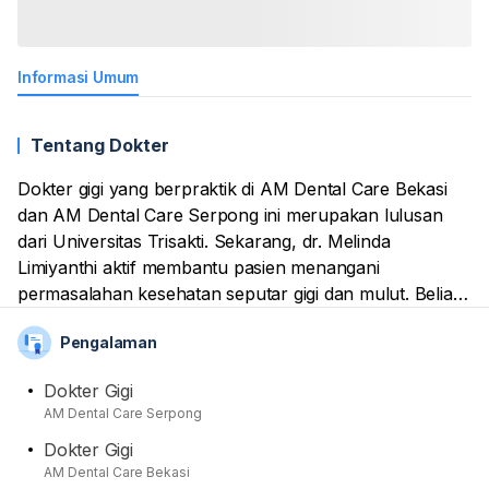
Informasi Umum
Tentang Dokter
Dokter gigi yang berpraktik di AM Dental Care Bekasi
dan AM Dental Care Serpong ini merupakan lulusan
dari Universitas Trisakti. Sekarang, dr. Melinda
Limiyanthi aktif membantu pasien menangani
permasalahan kesehatan seputar gigi dan mulut. Beliau
dapat memberikan layanan dari pemeriksaan hingga
Pengalaman
tindakan.
Dokter Gigi
Terakhir, dokter yang terdaftar sebagai anggota aktif
AM Dental Care Serpong
dari organisasi kesehatan Persatuan Dokter Gigi
Dokter Gigi
Indonesia (PDGI) ini aktif mengikuti berbagai kegiatan
AM Dental Care Bekasi
terkait kedokteran gigi dan juga sering memberikan