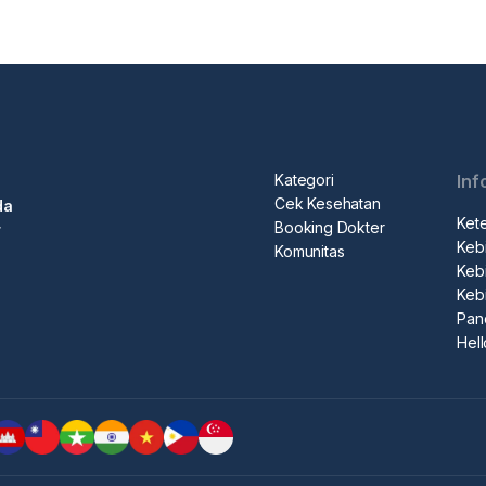
Kategori
Inf
Cek Kesehatan
da
Ket
Booking Dokter
r
Kebi
Komunitas
Kebi
Keb
Pan
Hel