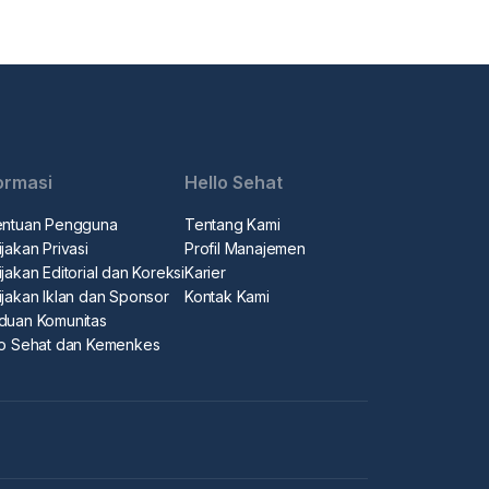
ormasi
Hello Sehat
entuan Pengguna
Tentang Kami
jakan Privasi
Profil Manajemen
jakan Editorial dan Koreksi
Karier
ijakan Iklan dan Sponsor
Kontak Kami
duan Komunitas
lo Sehat dan Kemenkes