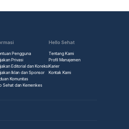
ormasi
Hello Sehat
entuan Pengguna
Tentang Kami
jakan Privasi
Profil Manajemen
jakan Editorial dan Koreksi
Karier
ijakan Iklan dan Sponsor
Kontak Kami
duan Komunitas
lo Sehat dan Kemenkes