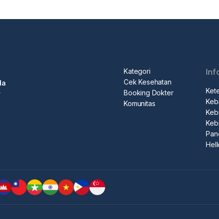
Kategori
Inf
Cek Kesehatan
da
Ket
Booking Dokter
r
Kebi
Komunitas
Kebi
Keb
Pan
Hel