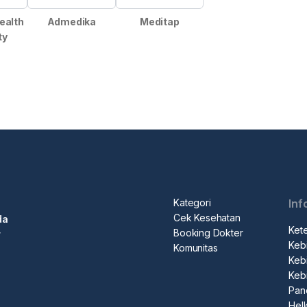
Health
Admedika
Meditap
ty
Kategori
Inf
Cek Kesehatan
da
Ket
Booking Dokter
r
Kebi
Komunitas
Kebi
Keb
Pan
Hel