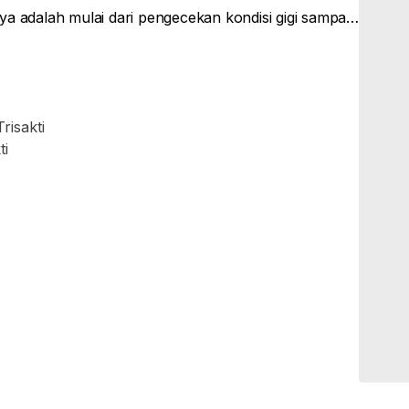
a adalah mulai dari pengecekan kondisi gigi sampai
ing karang gigi, dan konsultasi perawatan ke depannya
risakti
ti