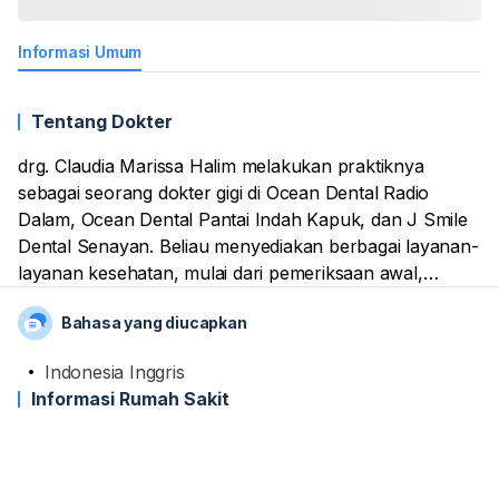
Informasi Umum
Tentang Dokter
drg. Claudia Marissa Halim melakukan praktiknya
sebagai seorang dokter gigi di Ocean Dental Radio
Dalam, Ocean Dental Pantai Indah Kapuk, dan J Smile
Dental Senayan. Beliau menyediakan berbagai layanan-
layanan kesehatan, mulai dari pemeriksaan awal,
konsultasi, pemberian resep obat, hingga pelaksanaan
Bahasa yang diucapkan
prosedur medis untuk menangani permasalahan
seputar kesehatan gigi dan mulut yang dirasakan
Indonesia Inggris
pasien.
Informasi Rumah Sakit
Beliau merupakan lulusan dari Universitas Trisakti.
Tidak lupa, namanya juga terdaftar sebagai anggota
aktif dari organisasi Persatuan Dokter Gigi Indonesia