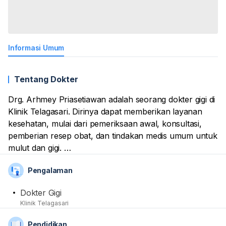
Informasi Umum
Tentang Dokter
Drg. Arhmey Priasetiawan adalah seorang dokter gigi di
Klinik Telagasari. Dirinya dapat memberikan layanan
kesehatan, mulai dari pemeriksaan awal, konsultasi,
pemberian resep obat, dan tindakan medis umum untuk
mulut dan gigi.
Pengalaman
Beliau merupakan alumnus dari Universitas
Padjadjaran. Tidak lupa, namanya sudah tercatat
Dokter Gigi
sebagai anggota aktif dari organisasi profesi
Klinik Telagasari
kedokteran, termasuk Ikatan Dokter Indonesia (IDI) dan
Persatuan Dokter Gigi Indonesia (PDGI)
Pendidikan