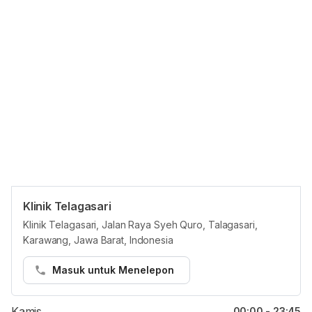
Klinik Telagasari
Jam reguler
Klinik Telagasari, Jalan Raya Syeh Quro, Talagasari,
Karawang, Jawa Barat, Indonesia
Senin
00:00 - 23:45
Selasa
00:00 - 23:45
Masuk untuk Menelepon
Rabu
00:00 - 23:45
Kamis
00:00 - 23:45