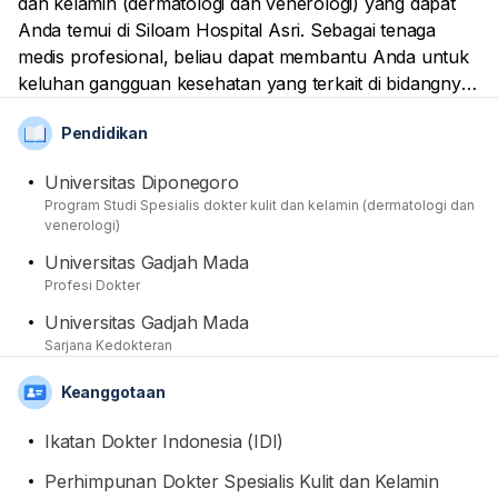
dan kelamin (dermatologi dan venerologi) yang dapat
Anda temui di Siloam Hospital Asri. Sebagai tenaga
medis profesional, beliau dapat membantu Anda untuk
keluhan gangguan kesehatan yang terkait di bidangnya.
Namanya pun sudah tercatat sebagai anggota dari
Pendidikan
Ikatan Dokter Indonesia (IDI) dan Perhimpunan Dokter
Spesialis Kulit dan Kelamin Indonesia (PERDOSKI).
Universitas Diponegoro
Untuk sisi pendidikannya, dirinya telah mendapatkan
Program Studi Spesialis dokter kulit dan kelamin (dermatologi dan
gelar spesialis di Universitas Diponegoro setelah
venerologi)
sebelumnya mendapatkan gelar sarjana dan profesi
Universitas Gadjah Mada
dari Universitas Gadjah Mada.
Profesi Dokter
Universitas Gadjah Mada
Sarjana Kedokteran
Keanggotaan
Ikatan Dokter Indonesia (IDI)
Perhimpunan Dokter Spesialis Kulit dan Kelamin