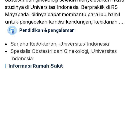
studinya di Universitas Indonesia. Berpraktik di RS
Mayapada, dirinya dapat membantu para ibu hamil
untuk pengecekan kondisi kandungan, kebidanan,
sampai ke proses persalinan.
Pendidikan & pengalaman
Layanan lain yang dapat diberikannya adalah suntik KB,
Sarjana Kedokteran, Universitas Indonesia
USG, dan pemasangan dan pelepasan IUD. Dirinya juga
Spesialis Obstestri dan Ginekologi, Universitas
dapat melakukan tindakan laparoskopi untuk kesehatan
Indonesia
rahim dan ovarium para ibu.
Informasi Rumah Sakit