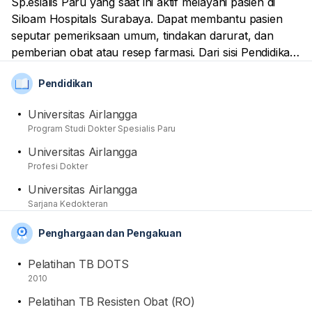
Sp.esialis Paru yang saat ini aktif melayani pasien di
Siloam Hospitals Surabaya. Dapat membantu pasien
seputar pemeriksaan umum, tindakan darurat, dan
pemberian obat atau resep farmasi. Dari sisi Pendidikan,
Dia telah mendapatkan mendapatkan gelar spesialisnya
Pendidikan
di Universitas Airlangga. Sebagai dokter professional,
namanya sudah tercatat sebagai anggota dari Ikatan
Universitas Airlangga
Dokter Indonesia (IDI) dan Perhimpunan Dokter Paru
Program Studi Dokter Spesialis Paru
Indonesia (PDPI).
Universitas Airlangga
Profesi Dokter
Universitas Airlangga
Sarjana Kedokteran
Penghargaan dan Pengakuan
Pelatihan TB DOTS
2010
Pelatihan TB Resisten Obat (RO)