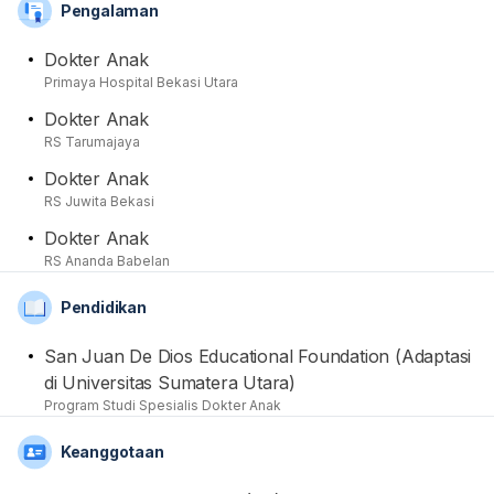
Pengalaman
yang diperlukan. Dari sisi akademis, beliau merupakan
alumnus pendidikan medis spesialis dari San Juan De
Dokter Anak
Dios Educational Foundation (Adaptasi di Universitas
Primaya Hospital Bekasi Utara
Sumatera Utara). Beliau juga ketika berkonsultasi turut
Dokter Anak
memberikan anjuran dan saran edukatif kepada para
RS Tarumajaya
pasien yang membutuhkan. Dari segi pengalaman, dr.
Tumpal Rajagukguk, Sp.A juga pernah berpraktik di RS
Dokter Anak
Tarumajaya, RS Juwita Bekasi, dan RS Ananda
RS Juwita Bekasi
Babelan. Terakhir namanya juga terdaftar dan tercatat
Dokter Anak
sebagai anggota aktif dari organisasi Ikatan Dokter
RS Ananda Babelan
Indonesia (IDI) dan Ikatan Dokter Anak Indonesia
(IDAI).
Pendidikan
San Juan De Dios Educational Foundation (Adaptasi
di Universitas Sumatera Utara)
Program Studi Spesialis Dokter Anak
Keanggotaan