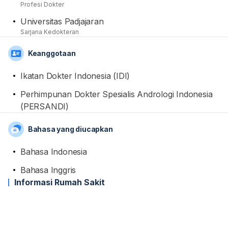
Profesi Dokter
penanda tenaga kesehatan profesional.
Universitas Padjajaran
Sarjana Kedokteran
Keanggotaan
Ikatan Dokter Indonesia (IDI)
Perhimpunan Dokter Spesialis Andrologi Indonesia
(PERSANDI)
Bahasa yang diucapkan
Bahasa Indonesia
Bahasa Inggris
Informasi Rumah Sakit