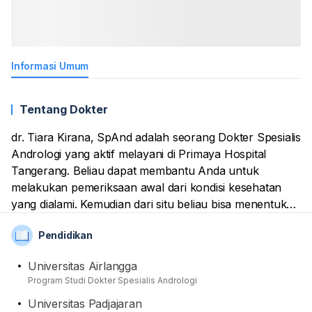
Informasi Umum
Tentang Dokter
dr. Tiara Kirana, SpAnd adalah seorang Dokter Spesialis
Andrologi yang aktif melayani di Primaya Hospital
Tangerang. Beliau dapat membantu Anda untuk
melakukan pemeriksaan awal dari kondisi kesehatan
yang dialami. Kemudian dari situ beliau bisa menentukan
tindakan apa yang diperlukan, pemberian obat, sampai
Pendidikan
anjuran kesehatan ke depannya. Gelar spesialis telah
didapatnya dari Universitas Airlangga. Terakhir,
Universitas Airlangga
namanya juga terdaftar sebagai anggota dari Ikatan
Program Studi Dokter Spesialis Andrologi
Dokter Indonesia (IDI) dan Perhimpunan Dokter
Universitas Padjajaran
Spesialis Andrologi Indonesia (PERSANDI) sebagai